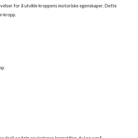
 øvelser for å utvikle kroppens motoriske egenskaper. Dette
en kropp.
mp.