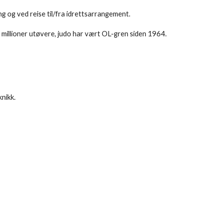
g og ved reise til/fra idrettsarrangement.
 millioner utøvere, judo har vært OL-gren siden 1964.
knikk.