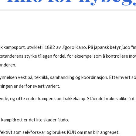
k kampsport, utviklet i 1882 av Jigoro Kano. På japansk betyr judo ''my
standerens styrke til egen fordel, for eksempel som å kontrollere mots
anderen.
gynnelsen vekt på, teknikk, samhandling og koordinasjon. Etterhvert s
ningen er derfor svært variert.
ende, og ofte ender kampen som bakkekamp. Stående brukes ulike fot-t
n kampidrett
er det lite skader i judo
.
fektivt som selvforsvar og brukes KUN om man blir angrepet.