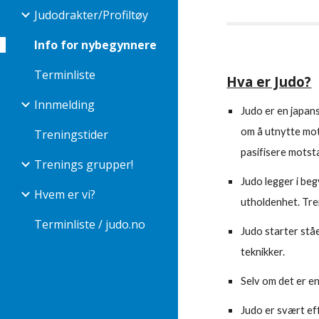
Judodrakter/Profiltøy
Info for nybegynnere
Terminliste
Hva er Judo?
Innmelding
Judo er en japans
om å utnytte mot
Treningstider
pasifisere motst
Trenings grupper!
Judo legger i be
Hvem er vi?
utholdenhet. Tre
Terminliste / judo.no
Judo starter stå
teknikker.
Selv om det er e
Judo er svært ef