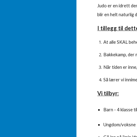
Judo er en idrett d
blir en helt naturli
I tillegg til det
At a
lle SKAL behe
B
akkekamp, der m
Når tiden er inne
Så lærer vi innim
Vi tilbyr:
Barn -
4
klasse ti
Ungdom/voksne -