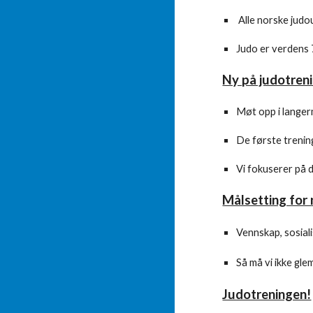
Alle norske judo
Judo er verdens 
Ny på judotren
Møt
opp i lange
De første trening
Vi fokuserer på 
Målsetting for
Vennskap, sosiali
Så må vi ikke gl
Judotreningen!