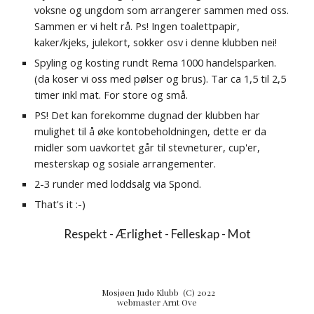
voksne og ungdom som arranger
er sammen med oss.
Sammen er vi helt rå.
Ps! Ingen toalettpapir,
kaker/kjeks, julekort, sokker osv i denne klubben nei!
Spyling og kosting rundt Rema 1000 handelsparken.
(da koser vi oss med pølser og brus). Tar ca 1,5 til 2,5
timer inkl mat. For store og små.
PS! Det kan forekomme dugnad der klubben har
mulighet til å øke kontobeholdningen, dette er da
midler som uavkortet går til stevneturer, cup'er,
mesterskap og sosiale arrangementer.
2-3 runder med loddsalg via Spond.
That's it :-)
Respekt - Ærlighet - Felleskap - Mot
Mosjøen Judo Klubb (C) 2022
webmaster Arnt Ove