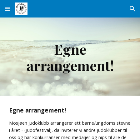
Skip to main content
Skip to navigation
Egne
arrangement!
Egne arrangement!
Mosjøen judoklubb arrangerer
ett
barne/ungdoms stevne
i året
-
(judofestival),
da inviterer vi
andre judoklubber
til
oss
og har konkurranser
med medaljer og nips til alle de