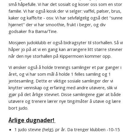
små håpefulle
. Vi har det sosialt og koser oss
som en stor
familie. Vi har også kiosk der vi selger: vaffel, pølser, brus,
kaker og kaffe/te - osv. Vi har selvfølgelig også det ''sunne
hjørnet'' der vi har smoothie, frukt i beger, og div
godsaker fra Bama/Tine.
Mosjøen judoklubb er også bidragsyter til storhallen. Så vi
håper jo på at vi en gang kan arrangere litt større stevner
når den nye storhallen på Kippermoen kommer opp.
Vi ønsker også å holde trenings samlinger et par ganger i
året, og vi har som mål å holde 1 felles samling og 1
jentesamling. Dette er viktige sosiale samlinger der vi
knytter
vennskap
og erfaring med andre utøvere, slik vi
gjør på det årlige stevnet.
Disse samlingene gjør at både
utøvere og trenere lærer nye ting/måter å utøve og lære
bort judo.
Årlige d
ugnader!
1 judo stevne (helg). pr år.
Da t
renger
klubben -
10-15